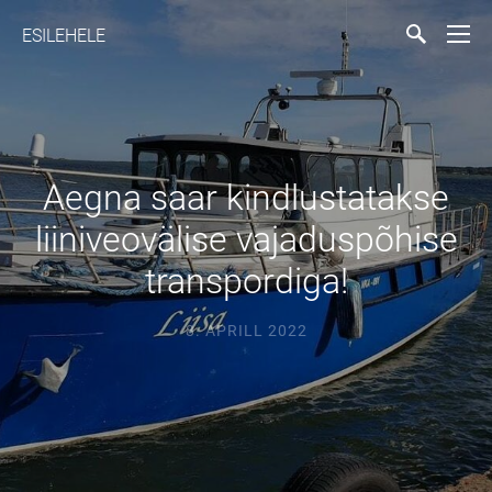
ESILEHELE
Aegna saar kindlustatakse
liiniveovälise vajaduspõhise
transpordiga!
8. APRILL 2022