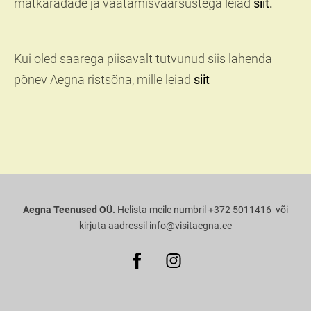
matkaradade ja vaatamisväärsustega leiad
siit.
Kui oled saarega piisavalt tutvunud siis lahenda
põnev Aegna ristsõna, mille leiad
siit
Aegna Teenused OÜ.
Helista meile numbril +372 5011416 või
kirjuta aadressil info@visitaegna.ee