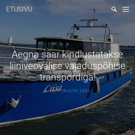
ETUSIVU
Aegna saar kindlustatakse
liiniveovälise vajaduspõhise
transpordiga!
8. HUHTIKUUTA 2022